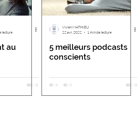
Vivien MATHIEU
e lecture
22 avr. 2022
1 min de lecture
nt au
5 meilleurs podcasts
conscients