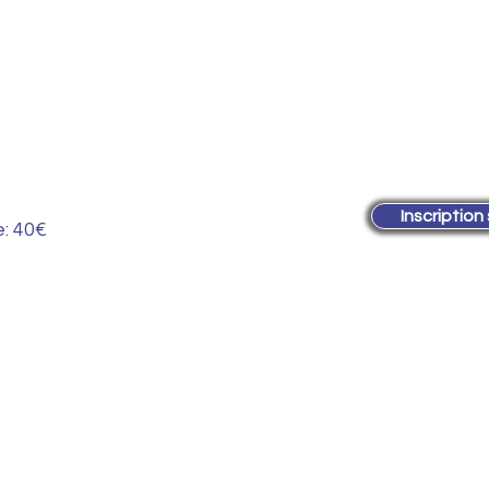
Inscription
e: 40€
Yoga 51 Yoga Epernay Yoga Reim