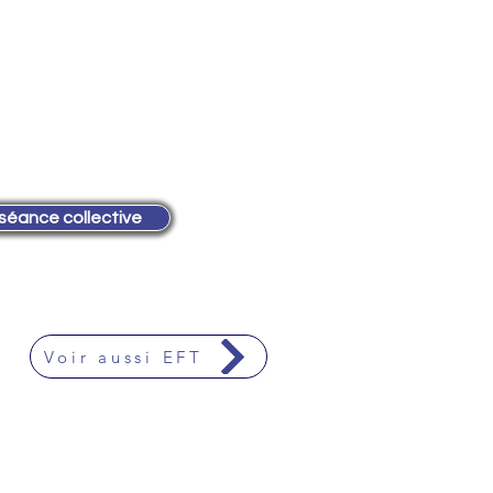
 séance collective
Voir aussi EFT
s gestion de stress titali yoga