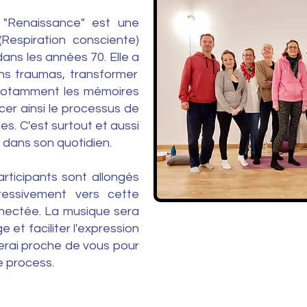
a "Renaissance" est une
Respiration consciente)
ns les années 70. Elle a
iens traumas, transformer
 notamment les mémoires
cer ainsi le processus de
s. C'est surtout et aussi
 dans son quotidien.
rticipants sont allongés
ressivement vers cette
nnectée. La musique sera
et faciliter l'expression
erai proche de vous pour
 process.