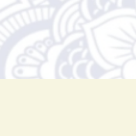
Et c'est bien là mon chemin de v
sa lumière intérieure.
Le yoga est ma passion principale 
Tu pourras également retrouver d
sont toutes aussi bénéfiques vers 
Q