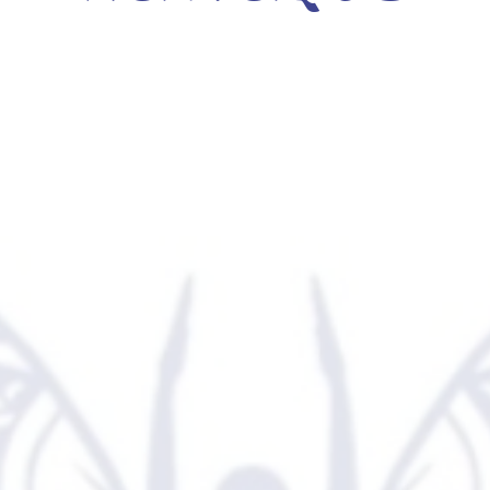
ppelle Vivien, je suis content de te voir sur mo
nivers, t'informer sur les cours de Yoga
ctivités proposées.
is tout autour de moi des personnes qui
ord avec elles mêmes.
 remplis de stress, d'angoisses,
différentes techniques qui m'ont montré
e, des clés pour que tu puisses par toi-
 reconnexion à ton être et l'ouverture