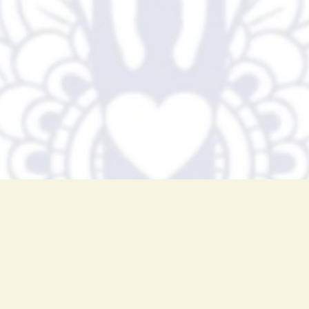
ie, que chacun puisse se reconnecter à
et ce que je partage le plus.
'autres pratiques bienveillantes qui
ce retour à soi.
u'est ce que je propose?