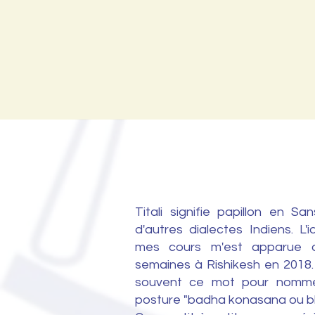
qu'
Titali signifie papillon en Sa
d'autres dialectes Indiens. L'id
mes cours m'est apparue d
semaines à Rishikesh en 2018.
souvent ce mot pour nomm
posture "badha konasana ou b