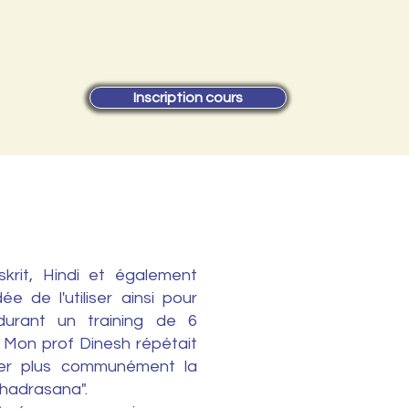
Inscription cours
est ce que ca signifie Tit
nskrit, Hindi et également
ée de l'utiliser ainsi pour
urant un training de 6
 Mon prof Dinesh répétait
er plus communément la
hadrasana".