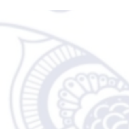
Je m'a
Ici tu pourras découvrir tout mon u
ainsi qu'explorer l'ensemble des a
Mon observation est simple, je vo
ont des difficultés à vivre en acc
Beaucoup d'entre nous sommes
d'anxiétés, douleur dorsale...
Lors de mes voyages, j'ai appris 
comment m'ouvrir et me retrouver.
C'est ce que je veux te transmettr
même retrouver un équilibre, une
de ton cœur.